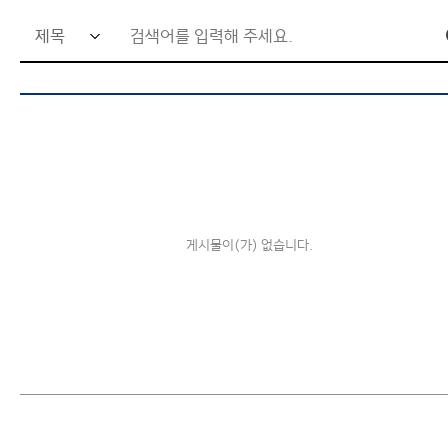
검
커뮤니티
색
이용안내
어
입
력
창
게시물이(가) 없습니다.