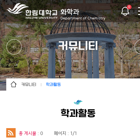
0
커뮤니티
커뮤니티
학과활동
학과소개
공지사항
교수소개
학과활동
학과활동
학사안내
대학원 안내
총 게시물
: 0
페이지 : 1/1
학생활동