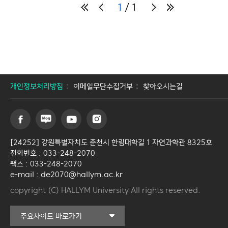
1
1
개인정보처리방침
이메일무단수집거부
찾아오시는길
[24252] 강원특별자치도 춘천시 한림대학길 1 자연과학관 8325호
전화번호 : 033-248-2070
팩스 : 033-248-2070
e-mail : de2070@hallym.ac.kr
copyright (C) HALLYM University All rights reserved.
커뮤니티교육원
주요사이트 바로가기