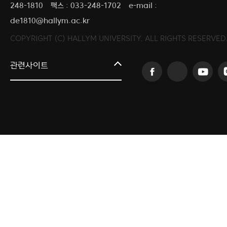
248-1810
팩스 : 033-248-1702
e-mail :
de1810@hallym.ac.kr
COPYRIGHT (C) HALLYM UNIVERSITY. ALL RIGHTS RESERVED
커뮤니티교육원
관련사이트
일송아트홀
한림대학교의료원
국제학생증신청
한림대학교 LINC 3.0 사업단
캠퍼스라이프카운슬링센터