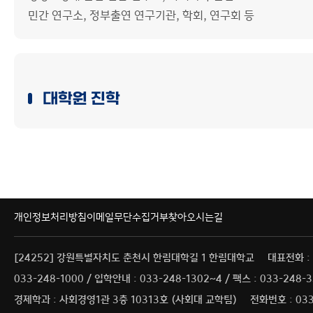
민간 연구소, 정부출연 연구기관, 학회, 연구회 등
대학원 진학
개인정보처리방침
이메일무단수집거부
찾아오시는길
[24252] 강원특별자치도 춘천시 한림대학길 1 한림대학교
대표전화 :
033-248-1000 / 입학안내 : 033-248-1302~4 / 팩스 : 033-248-
경제학과 : 사회경영1관 3층 10313호 (사회대 교학팀)
전화번호 : 033