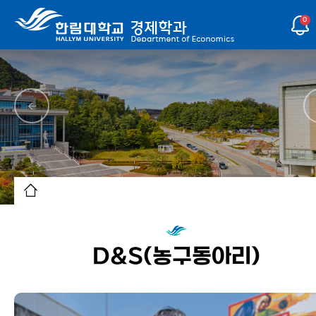
0
D&S(농구동아리)