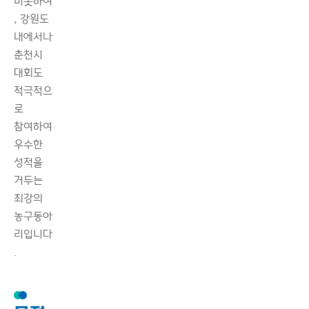
비롯하여
, 강원도
내에서나
춘천시
대회도
적극적으
로
참여하여
우수한
성적을
거두는
최강의
농구동아
리입니다
.