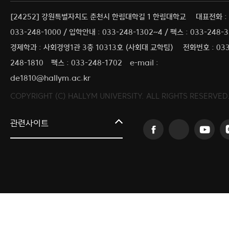
[24252] 강원특별자치도 춘천시 한림대학길 1 한림대학교
대표전화 :
033-248-1000 / 입학안내 : 033-248-1302~4 / 팩스 : 033-248-
경제학과 : 사회경영1관 3층 10313호 (사회대 교학팀)
전화번호 : 033
248-1810
팩스 : 033-248-1702
e-mail :
de1810@hallym.ac.kr
COPYRIGHT (C) HALLYM UNIVERSITY. ALL RIGHTS RESERVED
커뮤니티교육원
관련사이트
일송아트홀
한림대학교의료원
국제학생증신청
한림대학교 LINC 3.0 사업단
캠퍼스라이프카운슬링센터