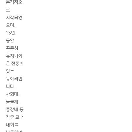
본격적으
로
시작되었
으며,
13년
동안
꾸준히
유지되어
온 전통이
있는
동아리입
니다.
사회대,
들불제,
총장배 등
각종 교내
대회를