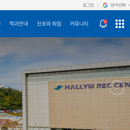
로그인
언어선택
오늘 하루 보지 않기
KOR
0
진
학과안내
진로와 취업
커뮤니티
ENG
며,