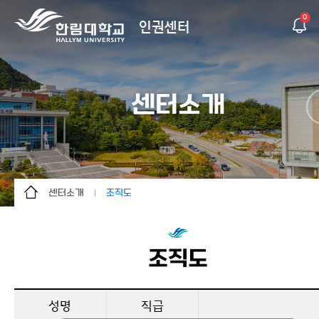
0
인권센터
센터소개
센터소개
조직도
센터소개
인사말
알림마당
연혁
조직도
상담&신고
조직도
교육
이용안내
성명
직급
자료실
오시는길