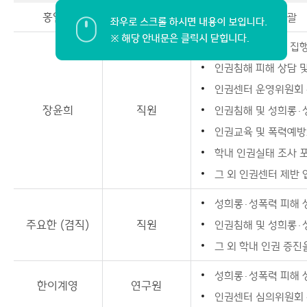
홍일선
센터장
인권센터 업무 총괄
사이트맵
사업 예산운영 및 집
인권침해 피해 상담 및
인권센터 운영위원회 
장윤희
직원
인권침해 및 성희롱·
인권교육 및 폭력예방
학내 인권실태 조사 포
그 외 인권센터 제반 
성희롱·성폭력 피해 상
주요한 (겸직)
직원
인권침해 및 성희롱·
그 외 학내 인권 증진
성희롱·성폭력 피해 상
한이계영
연구원
인권센터 심의위원회