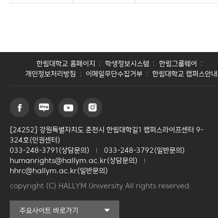
한림대학교 홈페이지
학생정보시스템
한림그룹웨어
개인정보처리방침
이메일무단수집거부
한림대학교 캠퍼스안내
[24252] 강원특별자치도 춘천시 한림대학길1 캠퍼스라이프센터 9-
324호(인권센터)
033-248-3791(상담문의)
033-248-3792(일반문의)
humanrights@hallym.ac.kr(상담문의)
hhrc@hallym.ac.kr(일반문의)
copyright (C) HALLYM University All rights reserved.
커뮤니티교육원
주요사이트 바로가기