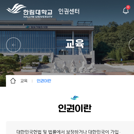
0
인권센터
교육
교육
인권이란
센터소개
인권이란
알림마당
성희롱이란
인권이란
상담&신고
성폭력이란
교육
온라인 교육
대한민국헌법 및 법률에서 보장하거나 대한민국이 가입·
자료실