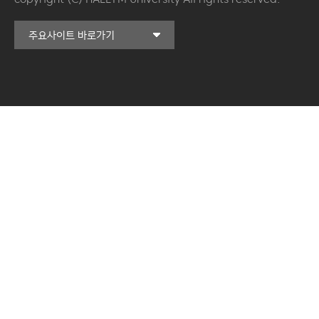
커뮤니티교육원
주요사이트 바로가기
일송아트홀
한림대학교의료원
국제학생증신청
한림대학교 LINC 3.0
사업단
캠퍼스라이프카운슬링센터