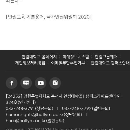
따른다."
[인권교육 기본용어, 국가인권위원회 2020]
한림대학교 홈페이지
학생정보시스템
한림그룹웨어
개인정보처리방침
이메일무단수집거부
한림대학교 캠퍼스안내
[24252] 강원특별자치도 춘천시 한림대학길1 캠퍼스라이프센터 9-
324호(인권센터)
033-248-3791(상담문의)
033-248-3792(일반문의)
humanrights@hallym.ac.kr(상담문의)
hhrc@hallym.ac.kr(일반문의)
copyright (C) HALLYM University All rights reserved.