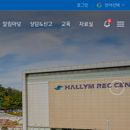
로그인
언어선택
오늘 하루 보지 않기
KOR
0
알림마당
상담&신고
교육
자료실
ENG