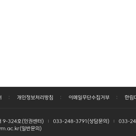
어
개인정보처리방침
이메일무단수집거부
한림
 9-324호(인권센터)
033-248-3791(상담문의)
033-2
ym.ac.kr(일반문의)