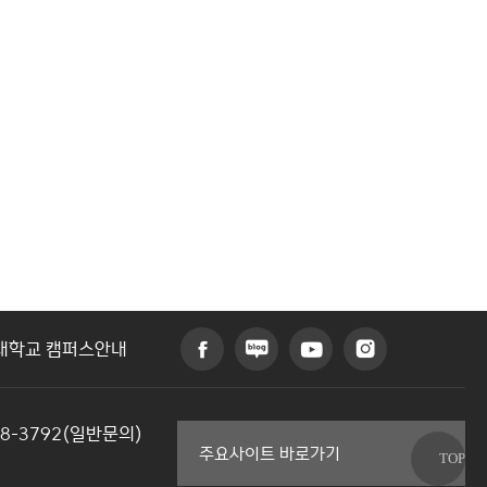
대학교 캠퍼스안내
48-3792(일반문의)
커뮤니티교육원
주요사이트 바로가기
일송아트홀