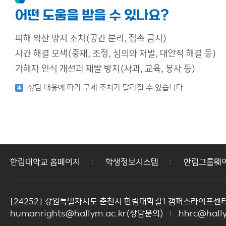
어떤 도움을 받을 수 있나요?
피해 확산 방지 조치(공간 분리, 접촉 금지)
사건 해결 모색(중재, 조정, 심의와 처벌, 대안적 해결 등)
가해자 인식 개선과 재발 방지(사과, 교육, 봉사 등)
상담 내용에 따라 구제 조치가 달라질 수 있습니다.
한림대학교 홈페이지
학생정보시스템
한림그룹웨
[24252] 강원특별자치도 춘천시 한림대학길1 캠퍼스라이프센터
humanrights@hallym.ac.kr(상담문의)
hhrc@hall