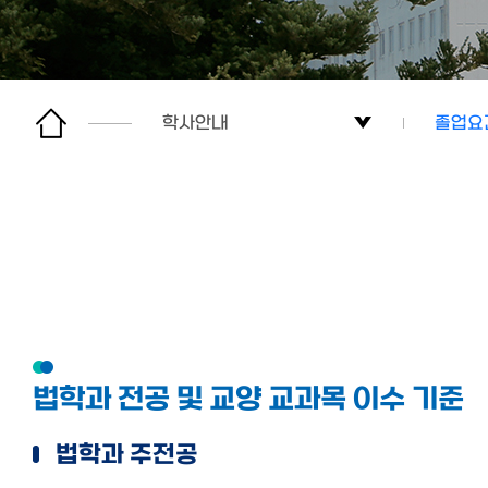
학사안내
졸업요
학과소개
교과과
교수소개
졸업요
학사안내
졸업 후
대학원
진로지
법학과 전공 및 교양 교과목 이수 기준
공지사항
졸업생
법학과 주전공
학생활동
경력개