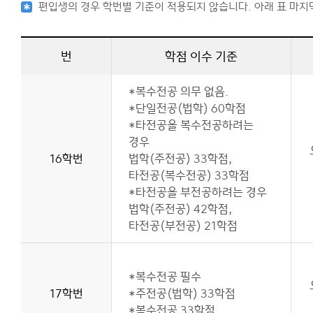
편입생의 경우 학번별 기준이 적용되지 않습니다. 아래 표 마지
관련사이트
번
학점 이수 기준
법학연구소
*복수전공 의무 없음.
이용안내
*단일전공(법학) 60학점
*타전공을 복수전공하려는
경우
16학번
법학(주전공) 33학점,
타전공(복수전공) 33학점
*타전공을 부전공하려는 경우
법학(주전공) 42학점,
타전공(부전공) 21학점
*복수전공 필수
17학번
*주전공(법학) 33학점
*복수전공 33학점