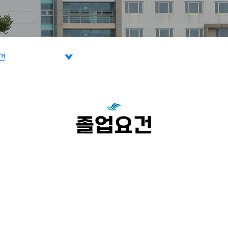
건
정
건
졸업요건
의 진로
도 프로그램
 진출 현황
발 로드맵