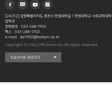
[24252] 강원특별자치도 춘천시 한림대학길 1 한림대학교 사회과학대학
법학과
전화번호 : 033-248-1950
팩스 : 033-248-1702
e-mail : de1950@hallym.ac.kr
copyright (C) HALLYM University All rights reserved.
커뮤니티교육원
주요사이트 바로가기
일송아트홀
한림대학교의료원
국제학생증신청
한림대학교 LINC 3.0
사업단
캠퍼스라이프카운슬링센터