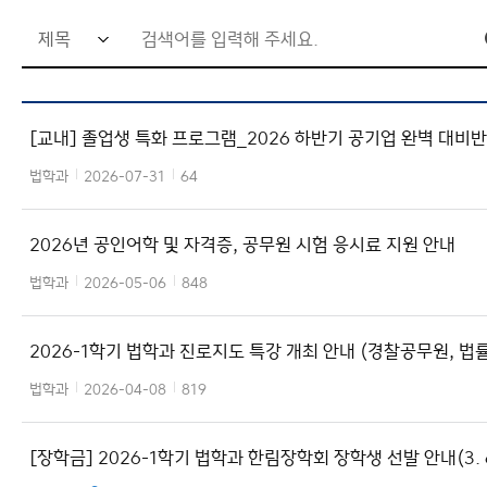
검
학생활동
색
관련사이트
법학연구소
어
[교내] 졸업생 특화 프로그램_2026 하반기 공기업 완벽 대비반
이용안내
입
가자 모집
력
법학과
2026-07-31
64
창
2026년 공인어학 및 자격증, 공무원 시험 응시료 지원 안내
법학과
2026-05-06
848
2026-1학기 법학과 진로지도 특강 개최 안내 (경찰공무원, 법
무원, 민간취업 분야)
법학과
2026-04-08
819
[장학금] 2026-1학기 법학과 한림장학회 장학생 선발 안내(3. 