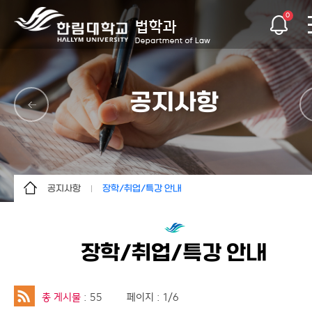
0
공지사항
공지사항
장학/취업/특강 안내
학과소개
학사 안내
교수소개
장학/취업/특강 안내
장학/취업/특강 안내
학사안내
대학원
총 게시물
: 55
페이지 : 1/6
공지사항