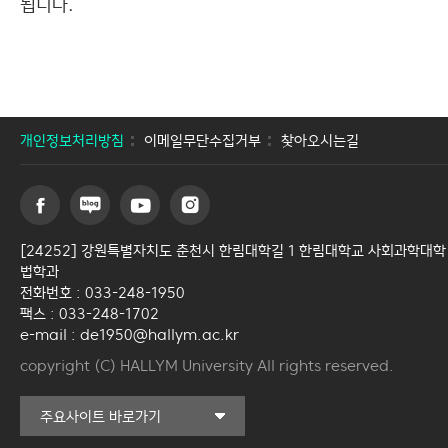
됩니다.
개인정보처리방침
이메일무단수집거부
찾아오시는길
[24252] 강원특별자치도 춘천시 한림대학길 1 한림대학교 사회과학대학
법학과
전화번호 : 033-248-1950
팩스 : 033-248-1702
e-mail : de1950@hallym.ac.kr
copyright (C) HALLYM University All rights reserved.
커뮤니티교육원
주요사이트 바로가기