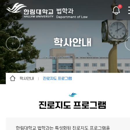
0
학사안내
학사안내
진로지도 프로그램
학과소개
교과과정
교수소개
졸업요건
진로지도 프로그램
학사안내
졸업 후의 진로
대학원
진로지도 프로그램
한림대학교 법학과는 특성화된 진로지도 프로그램을
공지사항
졸업생 진출 현황