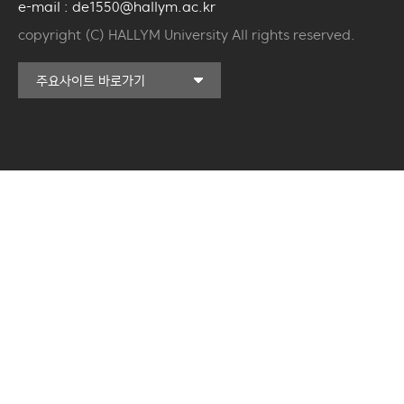
e-mail : de1550@hallym.ac.kr
copyright (C) HALLYM University All rights reserved.
커뮤니티교육원
주요사이트 바로가기
일송아트홀
한림대학교의료원
국제학생증신청
캠퍼스라이프카운슬링센터