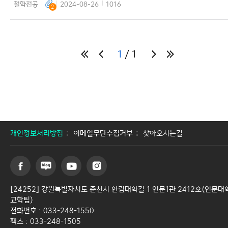
철학전공
2024-08-26
1016
2
1
1
개인정보처리방침
이메일무단수집거부
찾아오시는길
[24252] 강원특별자치도 춘천시 한림대학길 1 인문1관 2412호(인문대
교학팀)
전화번호 : 033-248-1550
팩스 : 033-248-1505