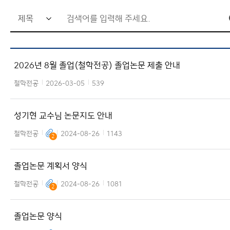
검
색
어
2026년 8월 졸업(철학전공) 졸업논문 제출 안내
입
력
철학전공
2026-03-05
539
창
성기현 교수님 논문지도 안내
철학전공
2024-08-26
1143
2
졸업논문 계획서 양식
철학전공
2024-08-26
1081
2
졸업논문 양식