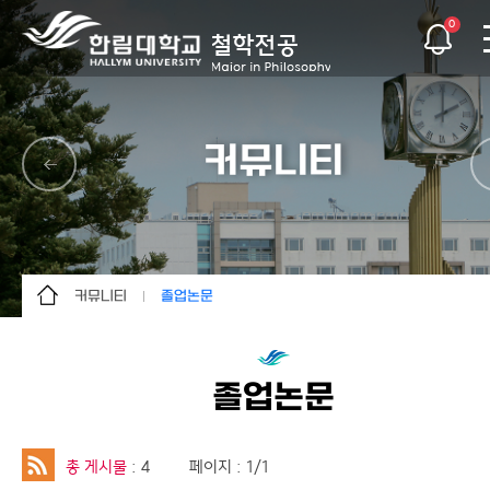
0
커뮤니티
커뮤니티
졸업논문
전공소개
공지사항
학사안내
학과소식
졸업논문
커뮤니티
자료실
특별활동
졸업논문
총 게시물
: 4
페이지 : 1/1
이용안내
교직이수