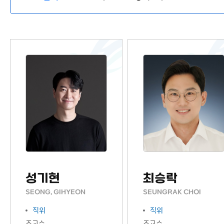
성기현
최승락
SEONG, GIHYEON
SEUNGRAK CHOI
직위
직위
조교수
조교수