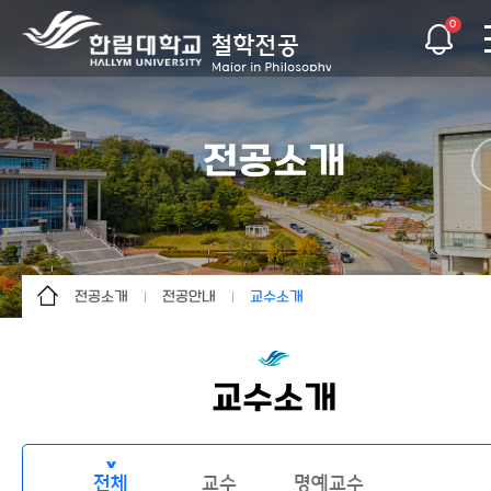
0
전공소개
전공소개
전공안내
교수소개
전공소개
인사말
교육목표
학사안내
전공안내
전망과 진로
교수소개
커뮤니티
전공연락처
교수소개
특별활동
전체
교수
명예교수
이용안내