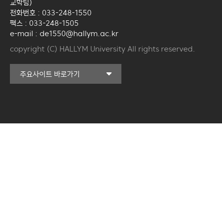
교학팀)
전화번호 : 033-248-1550
팩스 : 033-248-1505
e-mail : de1550@hallym.ac.kr
copyright (C) HALLYM University All rights reserved.
커뮤니티교육원
주요사이트 바로가기
일송아트홀
한림대학교의료원
국제학생증신청
캠퍼스라이프카운슬링센터