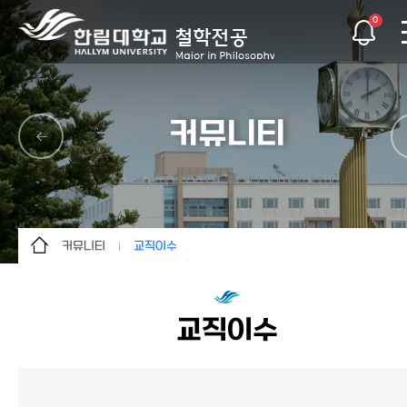
0
커뮤니티
커뮤니티
교직이수
전공소개
공지사항
학사안내
학과소식
교직이수
커뮤니티
자료실
특별활동
졸업논문
이용안내
교직이수