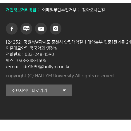
개인정보처리방침
이메일무단수집거부
찾아오시는길
[24252] 강원특별자치도 춘천시 한림대학길 1 대학본부 인문1관 4층 2
인문대교학팀 중국학과 행정실
전화번호 : 033-248-1590
팩스 : 033-248-1505
e-mail : de1590@hallym.ac.kr
copyright (C) HALLYM University All rights reserved.
커뮤니티교육원
주요사이트 바로가기
일송아트홀
한림대학교의료원
국제학생증신청
캠퍼스라이프카운슬링센터