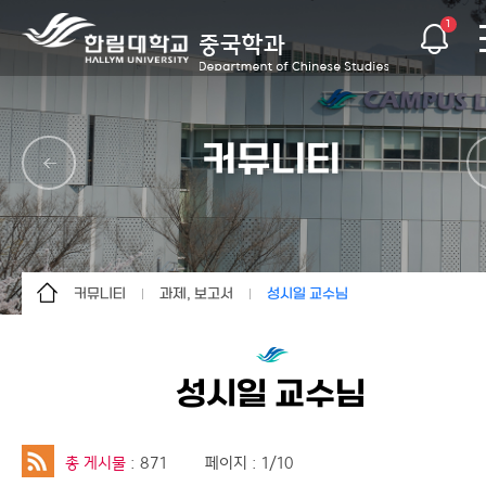
1
커뮤니티
커뮤니티
과제, 보고서
성시일 교수님
학과소개
학과갤러리
김민호 교수님
교육과정소개
학과소식
성시일 교수님
성시일 교수님
교수소개
과제, 보고서
양태근 교수님
학과 프로그램
조정래 교수님
총 게시물
: 871
페이지 : 1/10
학생활동
이지현 교수님