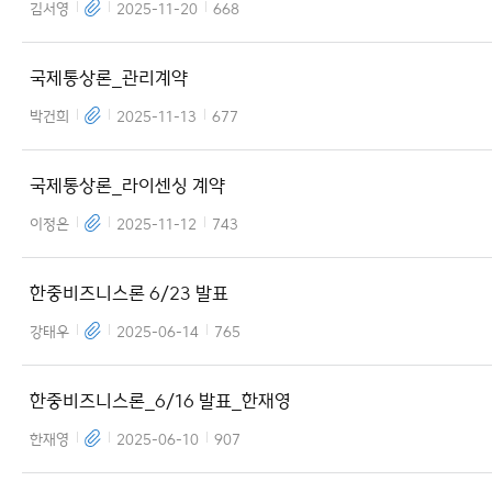
김서영
2025-11-20
668
국제통상론_관리계약
박건희
2025-11-13
677
국제통상론_라이센싱 계약
이정은
2025-11-12
743
한중비즈니스론 6/23 발표
강태우
2025-06-14
765
한중비즈니스론_6/16 발표_한재영
한재영
2025-06-10
907