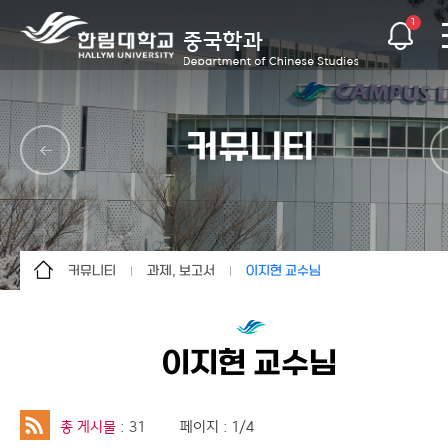
1
커뮤니티
커뮤니티
과제, 보고서
이지현 교수님
학과소개
학과갤러리
김민호 교수님
교육과정소개
학과소식
성시일 교수님
이지현 교수님
교수소개
과제, 보고서
양태근 교수님
학과 프로그램
조정래 교수님
총 게시물
: 31
페이지 : 1/4
학생활동
이지현 교수님