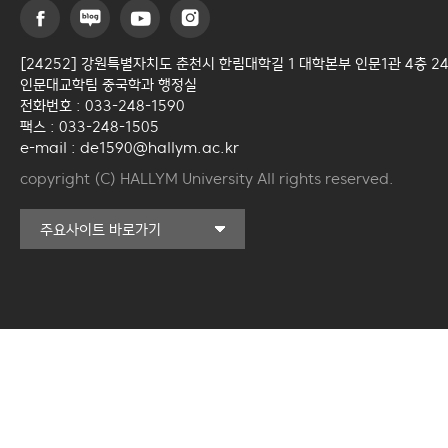
[24252] 강원특별자치도 춘천시 한림대학길 1 대학본부 인문1관 4층 2
인문대교학팀 중국학과 행정실
전화번호 : 033-248-1590
팩스 : 033-248-1505
e-mail : de1590@hallym.ac.kr
copyright (C) HALLYM University All rights reserved.
커뮤니티교육원
주요사이트 바로가기
일송아트홀
한림대학교의료원
국제학생증신청
캠퍼스라이프카운슬링센터