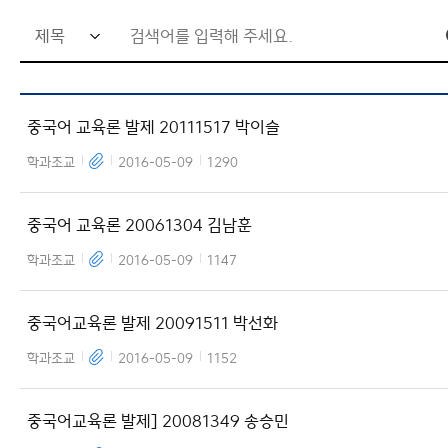
검
공지사항
염철 교수님
색
커뮤니티
고민희 교수님
X
어
중국어 교육론 발제 20111517 박이슬
입
력
학과조교
2016-05-09
1290
창
중국어 교육론 20061304 김남훈
학과조교
2016-05-09
1147
중국어교육론 발제 20091511 박선화
학과조교
2016-05-09
1152
중국어교육론 발제] 20081349 송승민