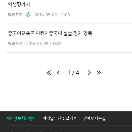
학생평가지
학과조교
2016-05-09
1100
중국어교육론 어린이중국어 실습 평가 항목
학과조교
2016-05-09
1305
1
4
개인정보처리방침
이메일무단수집거부
찾아오시는길