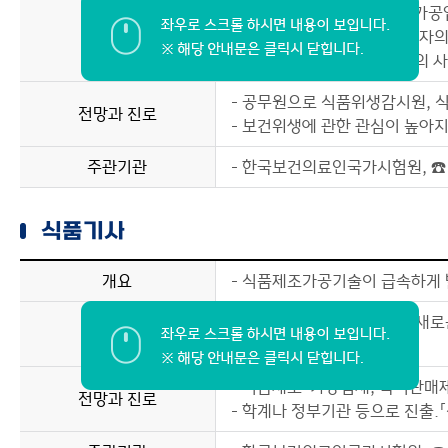
- 식품 또는 첨가물을 제조, 가
수행업무
전염병예방을 위한 소독대행자의
- 상시 근로자 3000명 이상의
- 공무원으로 식품위생감시원,
전망과 진로
- 보건위생에 관한 관심이 높아
주관기관
- 한국보건의료인국가시험원, ☎ 0
식품기사
개요
- 식품제조가공기술이 급속하게 
- 식품재료의 선택에서부터 새로운
수행업무
업무를 수행
- 식품제조·가공업체, 즉석판매
전망과 진로
- 학계나 정부기관 등으로 진출