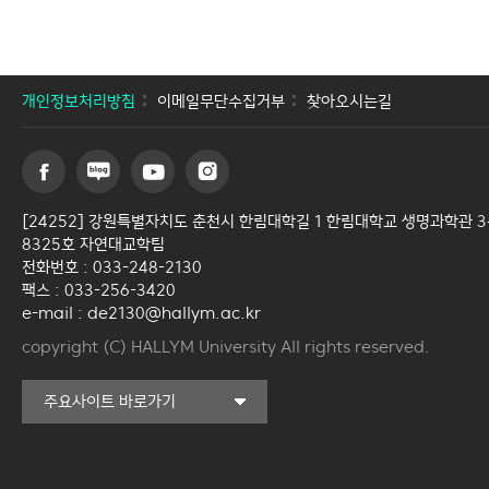
개인정보처리방침
이메일무단수집거부
찾아오시는길
[24252] 강원특별자치도 춘천시 한림대학길 1 한림대학교 생명과학관 
8325호 자연대교학팀
전화번호 : 033-248-2130
팩스 : 033-256-3420
e-mail : de2130@hallym.ac.kr
copyright (C) HALLYM University All rights reserved.
커뮤니티교육원
주요사이트 바로가기
일송아트홀
한림대학교의료원