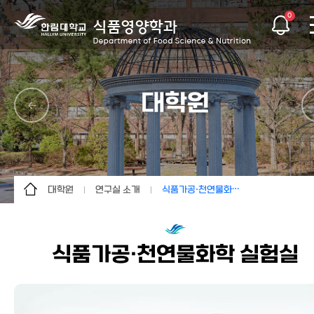
0
대학원
대학원
연구실 소개
식품가공·천연물화학 실험실
학과소개
대학원 소개
식품화학 실험실
교수소개
교육과정
식품가공·천연물화학 실험실
식품가공·천연물화학 실험실
학과행정
연구실 소개
식품미생물발효학 연구실
학생활동
보건영양 연구실
커뮤니티
임상영양·피부과학 실험실