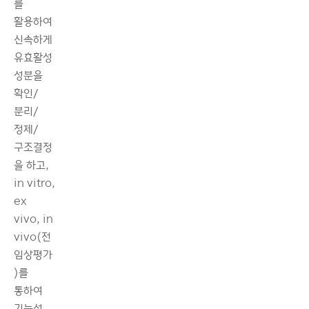
를
활용하여
신속하게
유효활성
성분을
확인/
분리/
정제/
구조결정
을 하고,
in vitro,
ex
vivo, in
vivo(전
임상평가
)를
통하여
기능성