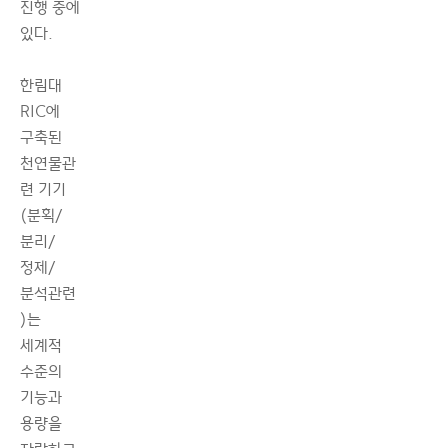
진행 중에
있다.
한림대
RIC에
구축된
천연물관
련 기기
(분획/
분리/
정제/
분석관련
)는
세계적
수준의
기능과
용량을