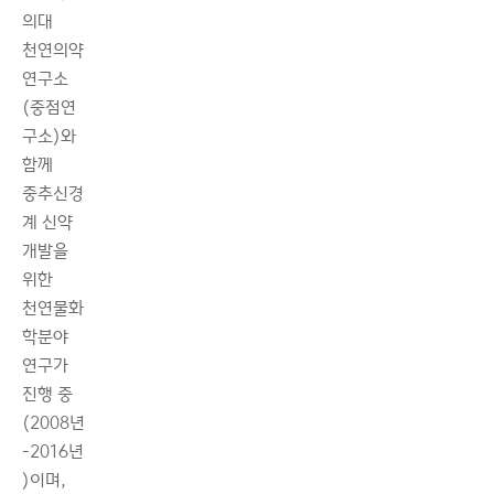
의대
천연의약
연구소
(중점연
구소)와
함께
중추신경
계 신약
개발을
위한
천연물화
학분야
연구가
진행 중
(2008년
-2016년
)이며,