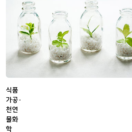
대학원
인체영양생리 연구실
이용안내
식품
가공·
천연
물화
학