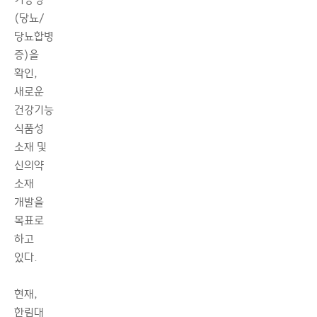
(당뇨/
당뇨합병
증)을
확인,
새로운
건강기능
식품성
소재 및
신의약
소재
개발을
목표로
하고
있다.
현재,
한림대