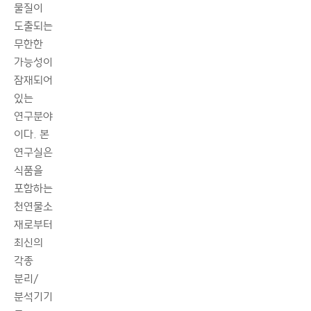
물질이
도출되는
무한한
가능성이
잠재되어
있는
연구분야
이다. 본
연구실은
식품을
포함하는
천연물소
재로부터
최신의
각종
분리/
분석기기