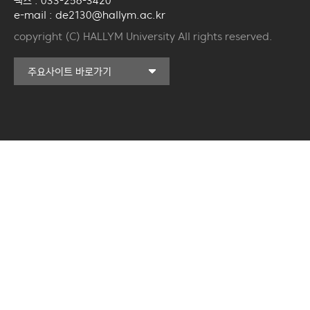
팩스 : 033-256-3420
e-mail : de2130@hallym.ac.kr
copyright (C) HALLYM University All rights reserved.
커뮤니티교육원
주요사이트 바로가기
일송아트홀
한림대학교의료원
국제학생증신청
한림대학교 LINC 3.0
사업단
캠퍼스라이프카운슬링센터