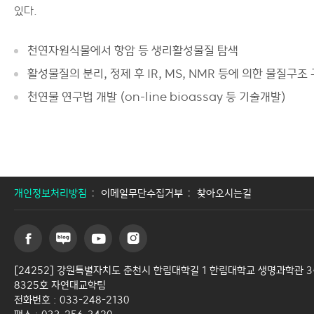
있다.
천연자원식물에서 항암 등 생리활성물질 탐색
활성물질의 분리, 정제 후 IR, MS, NMR 등에 의한 물질구조
천연물 연구법 개발 (on-line bioassay 등 기술개발)
개인정보처리방침
이메일무단수집거부
찾아오시는길
[24252] 강원특별자치도 춘천시 한림대학길 1 한림대학교 생명과학관 
8325호 자연대교학팀
전화번호 : 033-248-2130