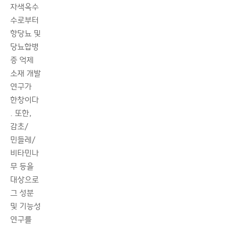
자색옥수
수로부터
항당뇨 및
당뇨합병
증 억제
소재 개발
연구가
한창이다
. 또한,
감초/
민들레/
비타민나
무 등을
대상으로
그 성분
및 기능성
연구를