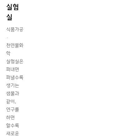
실험
실
식품가공
·
천연물화
학
실험실은
퍼내면
퍼낼수록
생기는
샘물과
같이,
연구를
하면
할수록
새로운