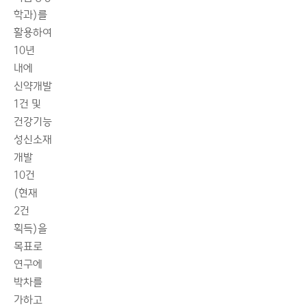
학과)를
활용하여
10년
내에
신약개발
1건 및
건강기능
성신소재
개발
10건
(현재
2건
획득)을
목표로
연구에
박차를
가하고