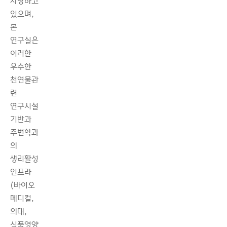
자랑하고
있으며,
본
연구실은
이러한
우수한
천연물관
련
연구시설
기반과
주변학과
의
생리활성
인프라
(바이오
메디컬,
의대,
식품영양