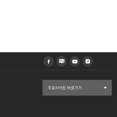
커뮤니티교육원
주요사이트 바로가기
일송아트홀
한림대학교의료원
국제학생증신청