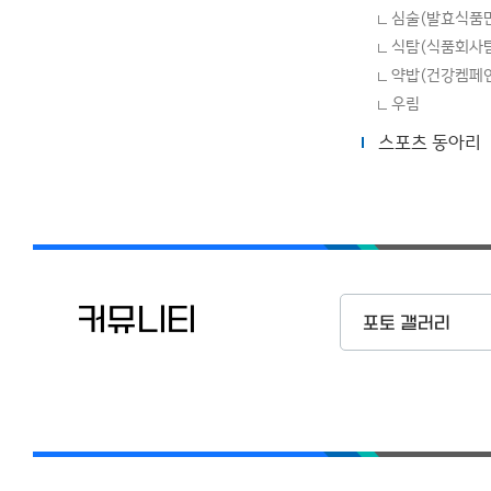
심술(발효식품
식탐(식품회사
약밥(건강켐페
우림
스포츠 동아리
커뮤니티
포토 갤러리