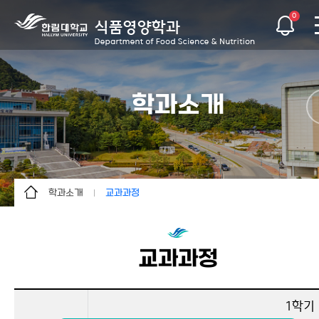
0
학과소개
학과소개
교과과정
학과소개
학과소개
교수소개
전망과 진로
교과과정
학과행정
교과과정
학생활동
연혁
1학기
커뮤니티
한국영양연구소