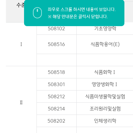
수준
대학원
교과목 번호
과목명
이용안내
508102
기초영양학
Ⅰ
508516
식품학용어(E)
508518
식품화학Ⅰ
508301
영양생화학Ⅰ
508212
식품미생물학및실험
Ⅱ
508214
조리원리및실험
508202
인체생리학