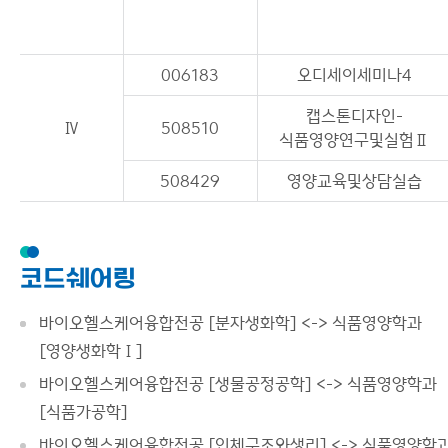
006183
오디세이세미나4
캡스톤디자인-
Ⅳ
508510
식품영양연구및실험Ⅱ
508429
영양교육및상담실습
코드쉐어링
바이오헬스케어융합전공 [분자생화학] <-> 식품영양학과
[영양생화학Ⅰ]
바이오헬스케어융합전공 [생물공정공학] <-> 식품영양학과
[식품가공학]
바이오헬스케어융합전공 [인체구조와생리] <-> 식품영양학