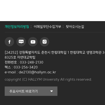
개인정보처리방침
이메일무단수집거부
찾아오시는길
[24252] 강원특별자치도 춘천시 한림대학길 1 한림대학교 생명과학관 
8325호 자연대교학팀
전화번호 : 033-248-2130
팩스 : 033-256-3420
e-mail : de2130@hallym.ac.kr
copyright (C) HALLYM University All rights reserved.
커뮤니티교육원
주요사이트 바로가기
일송아트홀