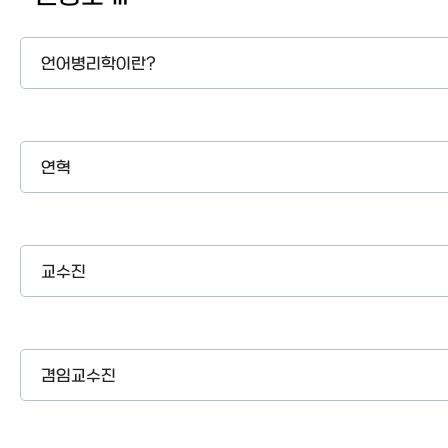
이용안내
언어병리학이란?
연혁
교수진
겸임교수진