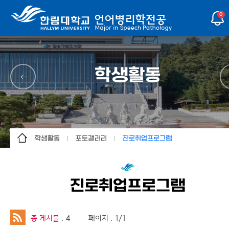
0
학생활동
학생활동
포토갤러리
진로취업프로그램
전공소개
학생회
학부활동
학사안내
동아리소개
진로취업프로그램
진로취업프로그램
대학원
국제교류
언어재활사선서식
학생활동
포토갤러리
사례발표회/워크샵
총 게시물
: 4
페이지 : 1/1
커뮤니티
해외학자특강/해외연수