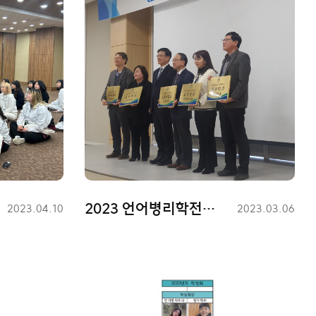
2023 언어병리학전공 진로지도우수학과상 수상
등
2023.04.10
등
2023.03.06
록
록
일
일