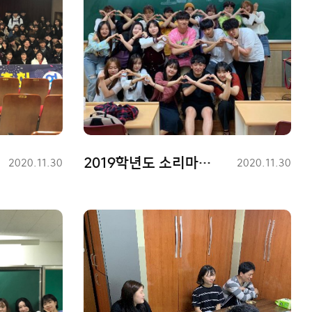
2019학년도 소리마루 활동사진
등
2020.11.30
등
2020.11.30
록
록
일
일