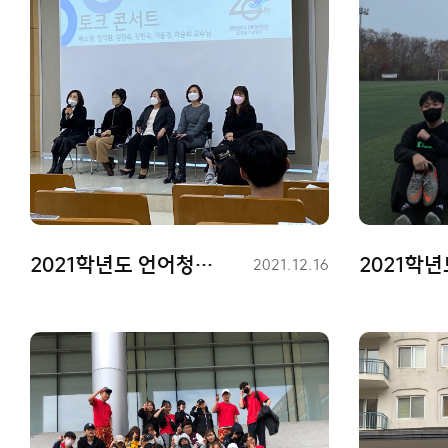
2021학년도 언어청각학부 20주년 행사
등
2021.12.16
록
일