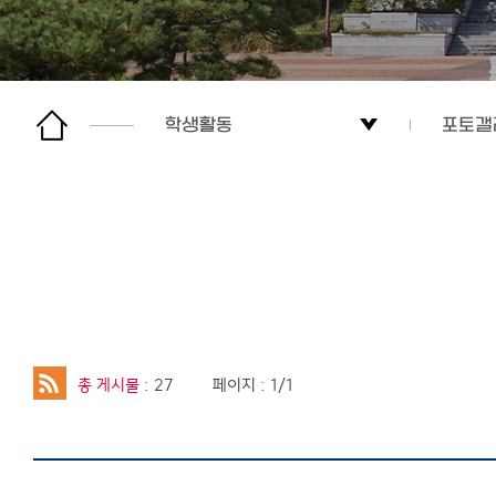
학생활동
포토갤
전공소개
학생회
학사안내
동아리
대학원
국제교
학생활동
포토갤
총 게시물
: 27
페이지 : 1/1
커뮤니티
이용안내