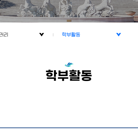
러리
학부활동
학부활동
소개
진로취업프로그램
학부활동
류
언어재활사선서식
러리
사례발표회/워크샵
해외학자특강/해외연수