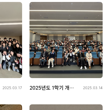
2025년도 1학기 개강총회
등
2025.03.17
등
2025.03.14
록
록
일
일