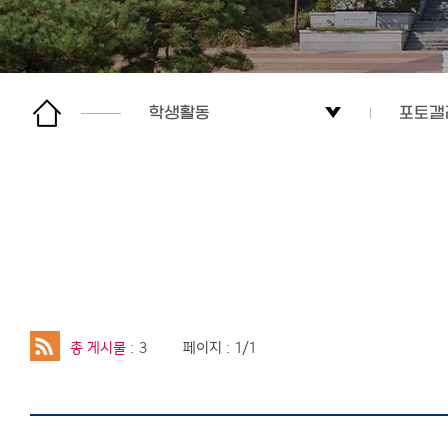
학생활동
포토갤
전공소개
학생회
학사안내
동아리
대학원
국제교
학생활동
포토갤
총 게시물
: 3
페이지 : 1/1
커뮤니티
이용안내