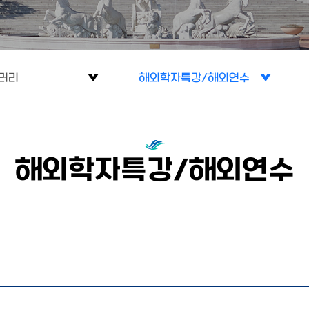
러리
해외학자특강/해외연수
학부활동
소개
진로취업프로그램
해외학자특강/해외연수
류
언어재활사선서식
러리
사례발표회/워크샵
해외학자특강/해외연수