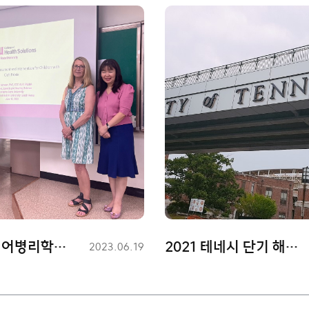
2023년 언어병리학전공 해외학자 초청 특강
2021 테네시 단기 해외연수
등
2023.06.19
록
일