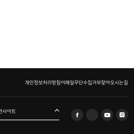
개인정보처리방침
이메일무단수집거부
찾아오시는길
커뮤니티교육원
련사이트
일송아트홀
한림대학교의료원