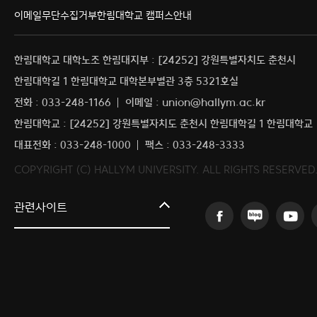
이메일무단수집거부
한림대학교 캠퍼스안내
한림대학교 대학노조 한림대지부 : [24252] 강원특별자치도 춘천시
한림대학길 1 한림대학교 대학본부별관 3층 5321호실
전화 : 033-248-1166
이메일 : union@hallym.ac.kr
한림대학교 : [24252] 강원특별자치도 춘천시 한림대학길 1 한림대학교
대표전화 : 033-248-1000
팩스 : 033-248-3333
COPYRIGHT (C) HALLYM UNIVERSITY. ALL RIGHTS RESERVED
커뮤니티교육원
관련사이트
일송아트홀
한림대학교의료원
국제학생증신청
한림대학교 LINC 3.0 사업단
캠퍼스라이프카운슬링센터