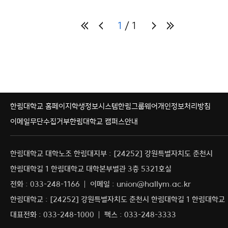
1
1
한림대학교 홈페이지
학생정보시스템
한림그룹웨어
개인정보처리방침
이메일무단수집거부
한림대학교 캠퍼스안내
한림대학교 대학노조 한림대지부 : [24252] 강원특별자치도 춘천시
한림대학길 1 한림대학교 대학본부별관 3층 5321호실
전화 : 033-248-1166
이메일 : union@hallym.ac.kr
한림대학교 : [24252] 강원특별자치도 춘천시 한림대학길 1 한림대학교
대표전화 : 033-248-1000
팩스 : 033-248-3333