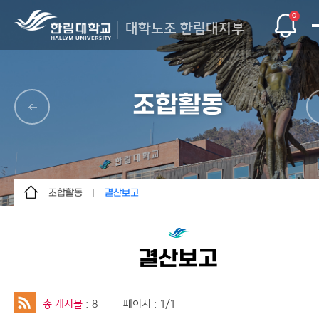
0
대학노조 한림대지부
조합활동
조합활동
결산보고
조합소개
공지사항
조합활동
언론보도자료
결산보고
정보마당
포토갤러리
조합원마당
지부YOUTUBE
총 게시물
: 8
페이지 : 1/1
사이트맵
결산보고