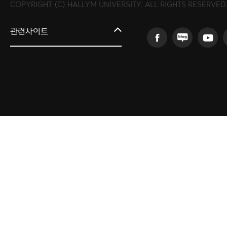
COPYRIGHT (C) HALLYM UNIVERSITY. ALL RIGHTS RESERVED
커뮤니티교육원
관련사이트
일송아트홀
한림대학교의료원
국제학생증신청
한림대학교 LINC 3.0 사업단
캠퍼스라이프카운슬링센터