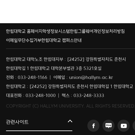
한림대학교 홈페이지
학생정보시스템
한림그룹웨어
개인정보처리방침
이메일무단수집거부
한림대학교 캠퍼스안내
한림대학교 대학노조 한림대지부 : [24252] 강원특별자치도 춘천시
한림대학길 1 한림대학교 대학본부별관 3층 5321호실
전화 : 033-248-1166
이메일 : union@hallym.ac.kr
한림대학교 : [24252] 강원특별자치도 춘천시 한림대학길 1 한림대학교
대표전화 : 033-248-1000
팩스 : 033-248-3333
COPYRIGHT (C) HALLYM UNIVERSITY. ALL RIGHTS RESERVED
커뮤니티교육원
관련사이트
일송아트홀