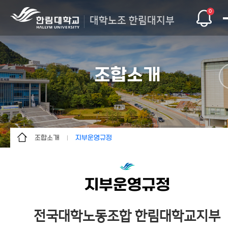
0
대학노조 한림대지부
조합소개
조합소개
지부운영규정
조합소개
창립선언문
조합활동
지부장인사말
지부운영규정
정보마당
지부운영규정
조합원마당
지부 조직도
전국대학노동조합 한림대학교지부
사이트맵
지부연혁