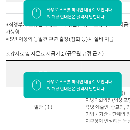
국내여비
*집행부가 조합원의 경조사에 방문할 경우 소정의 실비 지급
가능함
* 5인 이상의 동일건 관련 출장(집회 등)시 실비 지급
3.강사료 및 자문료 지급기준(공무원 규정 근거)
등급
4급 이상 공무원(급)
지방의회의원(의장 포
일반 (Ⅰ)
유명 예술인·종교인, 
기업‧기관‧단체의 임
지부장이 인정하는 동등