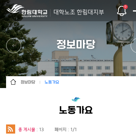
0
대학노조 한림대지부
정보마당
정보마당
노동가요
조합소개
법과규정
조합활동
서식자료
노동가요
정보마당
노동가요
조합원마당
교육자료
총 게시물
: 13
페이지 : 1/1
사이트맵