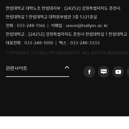
한림대학교 대학노조 한림대지부 : [24252] 강원특별자치도 춘천시
한림대학길 1 한림대학교 대학본부별관 3층 5321호실
전화 : 033-248-1166
이메일 : union@hallym.ac.kr
한림대학교 : [24252] 강원특별자치도 춘천시 한림대학길 1 한림대학교
대표전화 : 033-248-1000
팩스 : 033-248-3333
COPYRIGHT (C) HALLYM UNIVERSITY. ALL RIGHTS RESERVED
커뮤니티교육원
관련사이트
일송아트홀
한림대학교의료원
국제학생증신청
한림대학교 LINC 3.0 사업단
캠퍼스라이프카운슬링센터