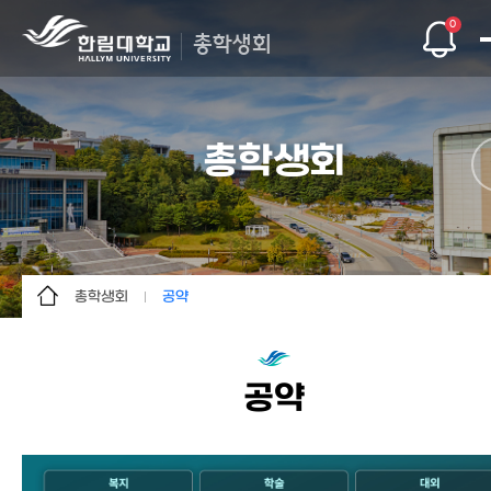
0
총학생회
총학생회
총학생회
공약
총학생회
인사말
단과대학
공약
공약
자치기구
조직도
문의/건의
공지사항
인트라
자료실