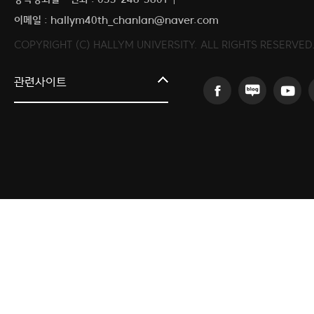
이메일 : hallym40th_chanlan@naver.com
COPYRIGHT (C) HALLYM UNIVERSITY. ALL RIGHTS RESERVED
커뮤니티교육원
관련사이트
일송아트홀
한림대학교의료원
국제학생증신청
한림대학교 LINC 3.0 사업단
캠퍼스라이프카운슬링센터