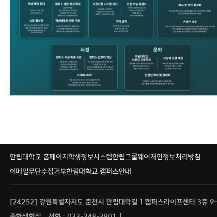
행사
회의록
H-Link
사이트맵
한림대학교 홈페이지
학생정보시스템
한림그룹웨어
개인정보처리방침
이메일무단수집거부
한림대학교 캠퍼스안내
[24252] 강원특별자치도 춘천시 한림대학길 1 캠퍼스라이프센터 3층 9-
총학생회실
전화 : 033-248-3801