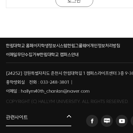
한림대학교 홈페이지
학생정보시스템
한림그룹웨어
개인정보처리방침
이메일무단수집거부
한림대학교 캠퍼스안내
[24252] 강원특별자치도 춘천시 한림대학길 1 캠퍼스라이프센터 3층 9-3
총학생회실
전화 : 033-248-3801
이메일 : hallym40th_chanlan@naver.com
COPYRIGHT (C) HALLYM UNIVERSITY. ALL RIGHTS RESERVED.
커뮤니티교육원
관련사이트
일송아트홀
한림대학교의료원