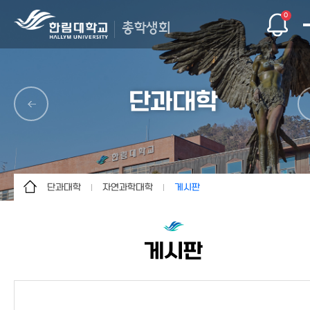
0
총학생회
단과대학
단과대학
자연과학대학
게시판
총학생회
인문대학
소개
단과대학
사회과학대학
게시판
게시판
자치기구
경영대학
문의/건의
자연과학대학
인트라
의과대학