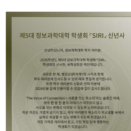
행사
간호대학
H-Link
글로벌융합대학
사이트맵
미디어스쿨
반도체•디스플레이스쿨
정보과학대학
미래융합스쿨