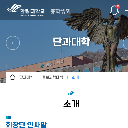
0
총학생회
단과대학
단과대학
정보과학대학
소개
총학생회
인문대학
소개
단과대학
사회과학대학
게시판
소개
자치기구
경영대학
문의/건의
자연과학대학
회장단 인사말
인트라
의과대학