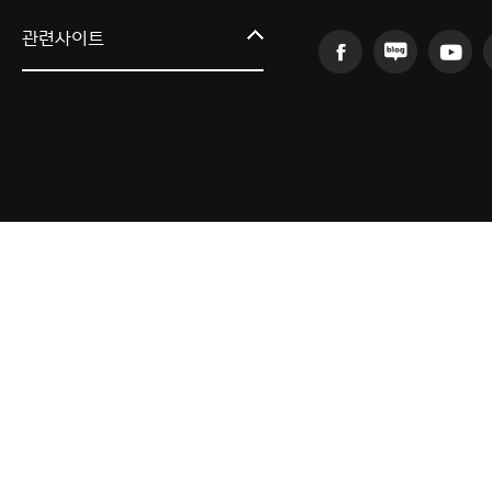
커뮤니티교육원
관련사이트
일송아트홀
한림대학교의료원
국제학생증신청
한림대학교 LINC 3.0 사업단
캠퍼스라이프카운슬링센터