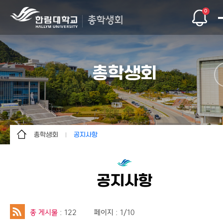
0
총학생회
총학생회
총학생회
공지사항
총학생회
인사말
단과대학
공약
공지사항
자치기구
조직도
문의/건의
공지사항
총 게시물
: 122
페이지 : 1/10
인트라
자료실