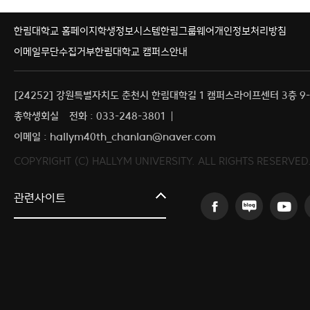
한림대학교 홈페이지
학생정보시스템
한림그룹웨어
개인정보처리방침
이메일무단수집거부
한림대학교 캠퍼스안내
[24252] 강원특별자치도 춘천시 한림대학길 1 캠퍼스라이프센터 3층 9-
총학생회실
전화 : 033-248-3801
이메일 : hallym40th_chanlan@naver.com
COPYRIGHT (C) HALLYM UNIVERSITY. ALL RIGHTS RESERVED
커뮤니티교육원
관련사이트
일송아트홀
한림대학교의료원
국제학생증신청
한림대학교 LINC 3.0 사업단
캠퍼스라이프카운슬링센터