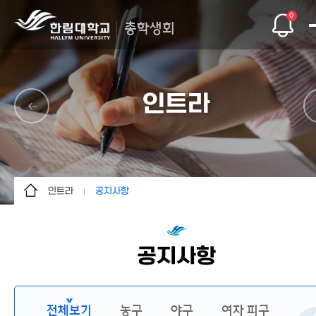
0
총학생회
인트라
인트라
공지사항
총학생회
공지사항
단과대학
공지사항
자치기구
문의/건의
전체보기
농구
야구
여자 피구
인트라