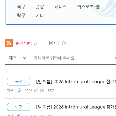
축구
풋살
테니스
이스포츠-롤
행사
탁구
기타
H-Link
사이트맵
총 게시물
: 31
페이지 : 1/4
검
색
어
[팀 이름] 2026 Intramural League 참
농구
입
서 양식
력
김산
2026-02-23
557
창
[팀 이름] 2026 Intramural League 참
야구
서 양식