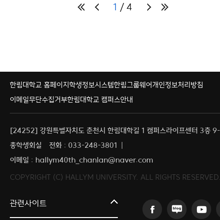
1
4
한림대학교 홈페이지
학생정보시스템
한림그룹웨어
개인정보처리방침
이메일무단수집거부
한림대학교 캠퍼스안내
[24252] 강원특별자치도 춘천시 한림대학길 1 캠퍼스라이프센터 3층 9-
총학생회실
전화 : 033-248-3801
이메일 : hallym40th_chanlan@naver.com
COPYRIGHT (C) HALLYM UNIVERSITY. ALL RIGHTS RESERVED
커뮤니티교육원
관련사이트
일송아트홀