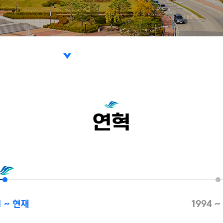
개
연혁
표
 길
1 ~ 현재
1994 ~