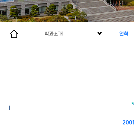
학과소개
연혁
학과소개
학과소
학사안내
인사말
교수소개
교육목
학생활동
연혁
대학원
오시는
200
커뮤니티