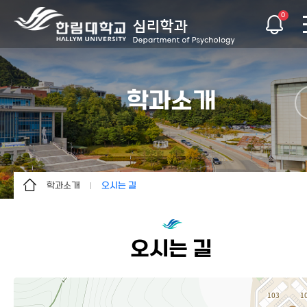
0
학과소개
학과소개
오시는 길
학과소개
학과소개
학사안내
인사말
오시는 길
교수소개
교육목표
학생활동
연혁
대학원
오시는 길