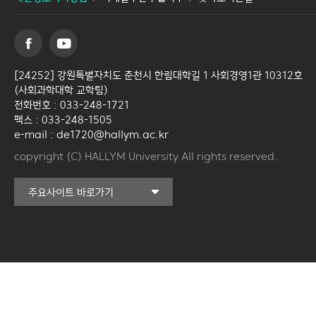
[24252] 강원특별자치도 춘천시 한림대학길 1 사회경영1관 10312호
(사회과학대학 교학팀)
전화번호 : 033-248-1721
팩스 : 033-248-1505
e-mail : de1720@hallym.ac.kr
copyright (C) HALLYM University All rights reserved.
커뮤니티교육원
주요사이트 바로가기
일송아트홀
한림대학교의료원
국제학생증신청
한림대학교 LINC 3.0
사업단