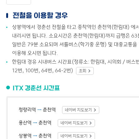
전철을 이용할 경우
상봉역에서 경춘선 전철을 타고 종착역인 춘천역(한림대) 에
내리시면 됩니다. 소요시간은 춘천역(한림대)까지 급행은 63
일반은 79분 소요되며 셔틀버스(학기중 운행) 및 대중교통을
이용해 오시면 됩니다.
한림대 경유 시내버스 시간표(정류소: 한림대, 시의회 / 버스
12번, 100번, 64번, 64-2번)
조회
ITX 경춘선 시간표
청량리역
→
춘천역
네이버 지도보기
용산역
→
춘천역
네이버 지도보기
상봉역
→
춘천역
네이버 지도보기