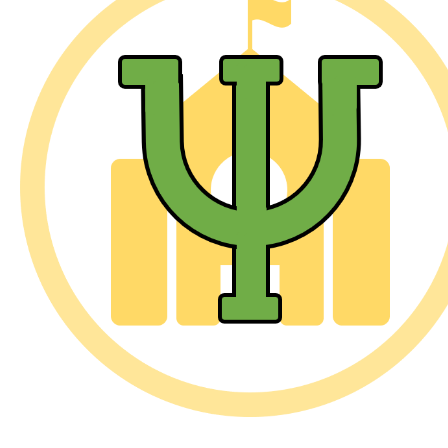
커뮤니티
Q P T
이용안내
DrugStore
마인드랩
IOI