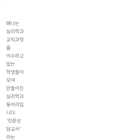
.
해나는
심리학과
교직과정
을
이수하고
있는
학생들이
모여
만들어진
심리학과
동아리입
니다.
'전문상
담교사'
라는