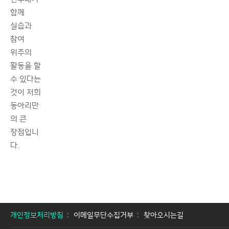
함께
실습과
참여
위주의
활동을 할
수 있다는
것이 저희
동아리만
의 큰
장점입니
다.
개인정보처리방침
이메일무단수집거부
찾아오시는길