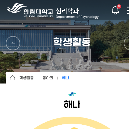
0
학생활동
학생활동
동아리
해나
학과소개
학생회
크리미널마인드
학사안내
학술/연구
인연회
해나
교수소개
동아리
싸이커
학생활동
마중
대학원
해나