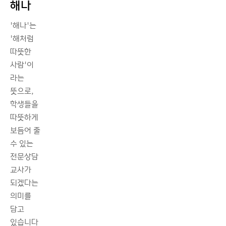
해나
'해나'는
'해처럼
따뜻한
사람'이
라는
뜻으로,
학생들을
따뜻하게
보듬어 줄
수 있는
전문상담
교사가
되겠다는
의미를
담고
있습니다