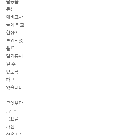
활동을
통해
예비교사
들이 학교
현장에
투입되었
을 때
밑거름이
될 수
있도록
하고
있습니다
.
무엇보다
, 같은
목표를
가진
선후배가