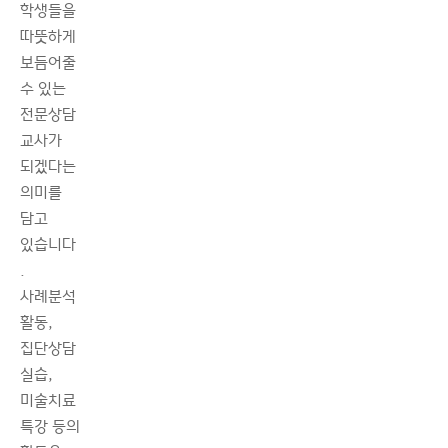
학생들을
따뜻하게
보듬어줄
수 있는
전문상담
교사가
되겠다는
의미를
담고
있습니다
.
사례분석
활동,
집단상담
실습,
미술치료
특강 등의