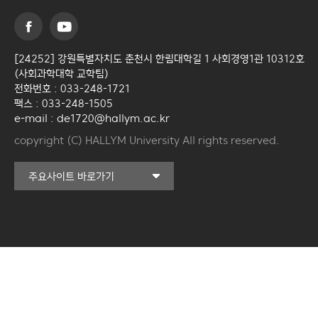
[24252] 강원특별자치도 춘천시 한림대학길 1 사회경영1관 10312호
(사회과학대학 교학팀)
전화번호 : 033-248-1721
팩스 : 033-248-1505
e-mail : de1720@hallym.ac.kr
copyright (C) HALLYM University All rights reserved.
커뮤니티교육원
주요사이트 바로가기
일송아트홀
한림대학교의료원
국제학생증신청
한림대학교 LINC 3.0
사업단
캠퍼스라이프카운슬링센터