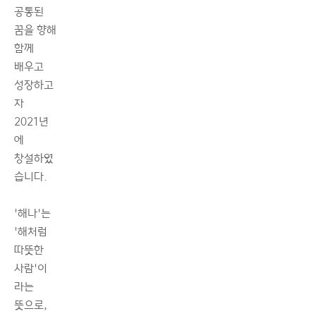
공통된
꿈을 향해
함께
배우고
성장하고
자
2021년
에
창설하였
습니다.
'해나'는
'해처럼
따뜻한
사람'이
라는
뜻으로,