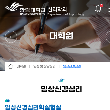
0
대학원
대학원
임상 및 상담심리
임상신경심리
학과소개
대학원소개
임상신경심리
학사안내
교과과정
임상심리
임상신경심리
교수소개
임상 및 상담심리
상담 및 임상심리
학생활동
조직 심리 및 방법론
임상신경심리학실험실
대학원
지각 및 인지심리