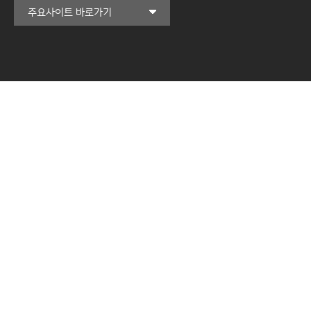
커뮤니티교육원
주요사이트 바로가기
일송아트홀
한림대학교의료원
국제학생증신청
한림대학교 LINC 3.0
사업단
캠퍼스라이프카운슬링센터