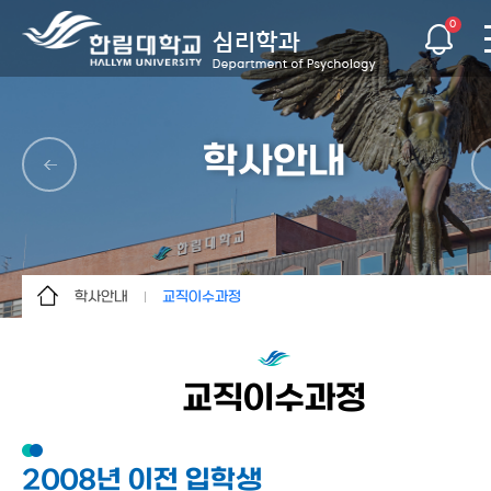
0
학사안내
학사안내
교직이수과정
학과소개
학사일정
학사안내
교과과정
교직이수과정
교수소개
교직이수과정
학생활동
졸업기준
2008년 이전 입학생
대학원
졸업 후 진로