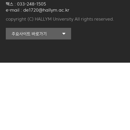
팩스 : 033-248-1505
e-mail : de1720@hallym.ac.kr
copyright (C) HALLYM University All rights reserved.
커뮤니티교육원
주요사이트 바로가기
일송아트홀
한림대학교의료원
국제학생증신청
한림대학교 LINC 3.0
사업단
캠퍼스라이프카운슬링센터