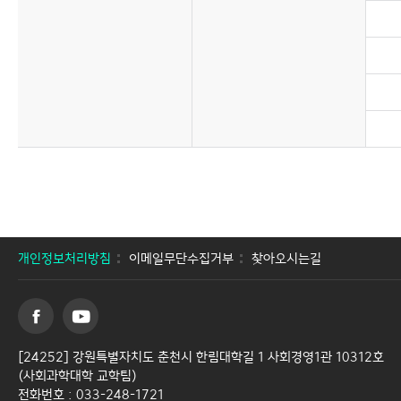
개인정보처리방침
이메일무단수집거부
찾아오시는길
[24252] 강원특별자치도 춘천시 한림대학길 1 사회경영1관 10312호
(사회과학대학 교학팀)
전화번호 : 033-248-1721