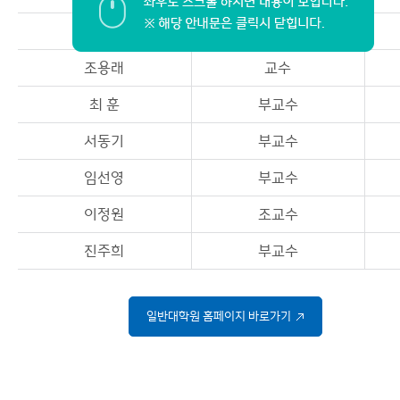
정혜선
교수
조용래
교수
최 훈
부교수
서동기
부교수
임선영
부교수
이정원
조교수
진주희
부교수
일반대학원 홈페이지 바로가기