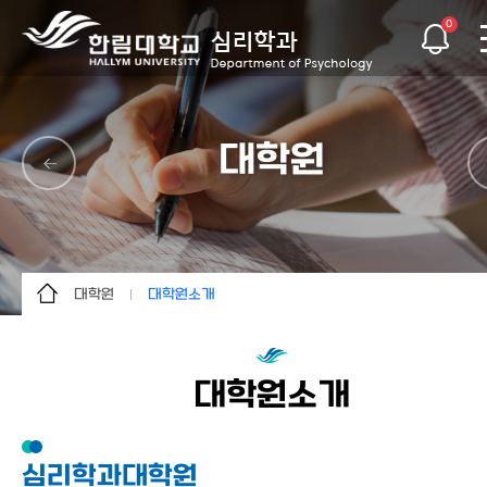
0
대학원
대학원
대학원소개
학과소개
대학원소개
학사안내
교과과정
대학원소개
교수소개
임상 및 상담심리
학생활동
조직 심리 및 방법론
심리학과대학원
대학원
지각 및 인지심리