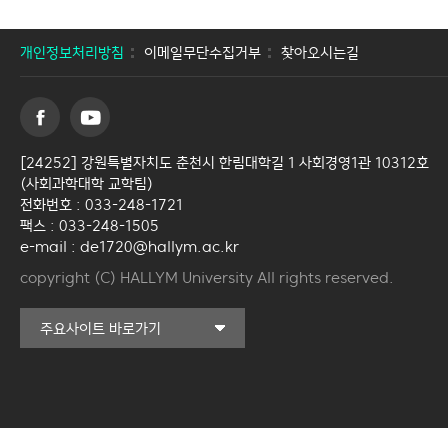
개인정보처리방침
이메일무단수집거부
찾아오시는길
[24252] 강원특별자치도 춘천시 한림대학길 1 사회경영1관 10312호
(사회과학대학 교학팀)
전화번호 : 033-248-1721
팩스 : 033-248-1505
e-mail : de1720@hallym.ac.kr
copyright (C) HALLYM University All rights reserved.
커뮤니티교육원
주요사이트 바로가기
일송아트홀
한림대학교의료원
국제학생증신청