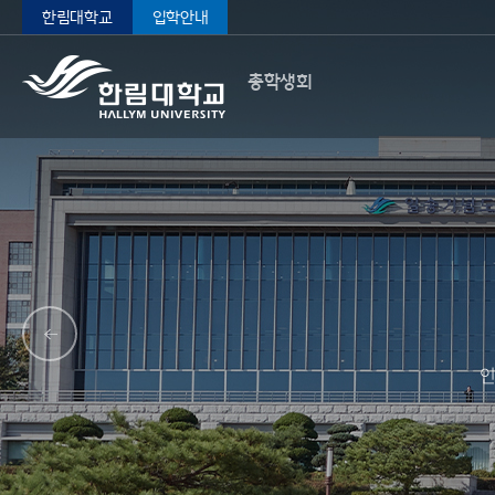
한림대학교
입학안내
총학생회
인