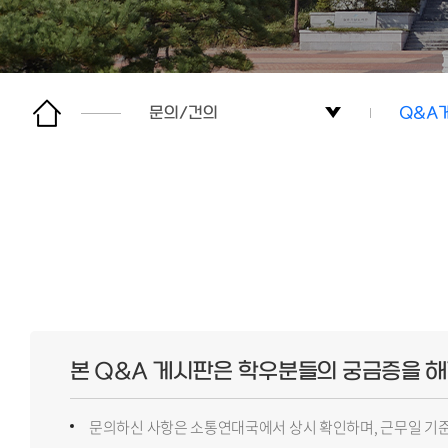
문의/건의
Q&A
총학생회
한림소
단과대학
Q&A
자치기구
문의/건의
본 Q&A 게시판은 학우분들의 궁금증을 
인트라
문의하신 사항은 소통연대국에서 상시 확인하며, 근무일 기준
행사