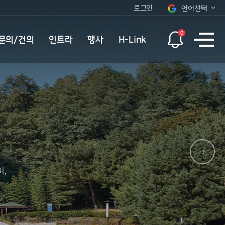
로그인
언어선택
오늘 하루 보지 않기
KOR
0
문의/건의
인트라
행사
H-Link
ENG
며,